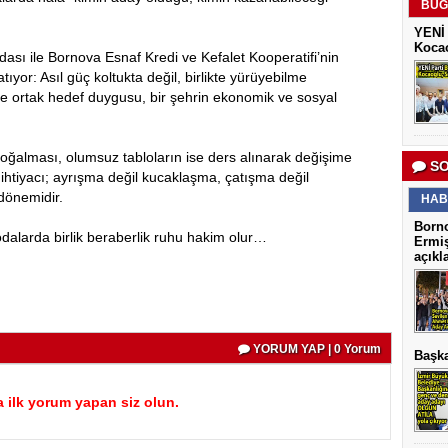
BUG
YENİ 
Kocao
ası ile Bornova Esnaf Kredi ve Kefalet Kooperatifi’nin
tıyor: Asıl güç koltukta değil, birlikte yürüyebilme
e ortak hedef duygusu, bir şehrin ekonomik ve sosyal
oğalması, olumsuz tabloların ise ders alınarak değişime
SO
htiyacı; ayrışma değil kucaklaşma, çatışma değil
dönemidir.
HAB
Borno
odalarda birlik beraberlik ruhu hakim olur…
Ermiş
açıkl
YORUM YAP | 0 Yorum
Başka
 ilk yorum yapan siz olun.