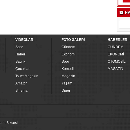
HA
VİDEOLAR
FOTO GALERİ
HABERLER
Spor
Gündem
GÜNDEM
Haber
Ekonomi
EKONOMİ
Sağlık
Spor
OTOMOBİL
Çocuklar
Komedi
MAGAZİN
Tv ve Magazin
Magazin
Amatör
Yaşam
Sinema
Diğer
erin Bizcesi