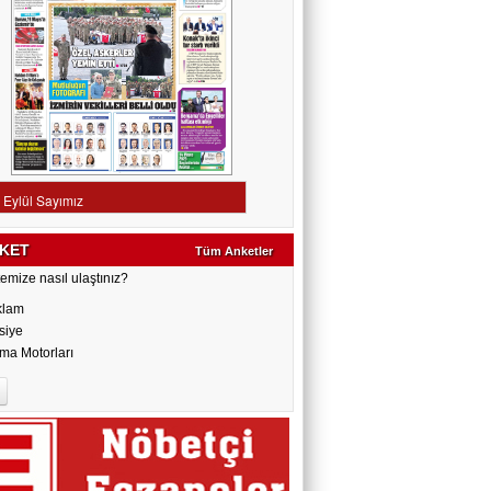
KET
Tüm Anketler
emize nasıl ulaştınız?
klam
siye
ma Motorları