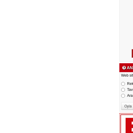
AN
Web sit
Re
Tav
Ara