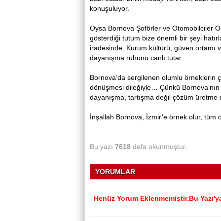
konuşuluyor.
Oysa Bornova Şoförler ve Otomobilciler Od
gösterdiği tutum bize önemli bir şeyi hatırla
iradesinde. Kurum kültürü, güven ortamı v
dayanışma ruhunu canlı tutar.
Bornova’da sergilenen olumlu örneklerin ç
dönüşmesi dileğiyle… Çünkü Bornova’nın i
dayanışma, tartışma değil çözüm üretme 
İnşallah Bornova, İzmir’e örnek olur, tüm 
Bu yazı
7618
defa okunmuştur.
YORUMLAR
Henüz Yorum Eklenmemiştir.Bu Yazı'ya