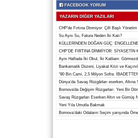
FACEBOOK YORUM
YAZARIN DİĞER YAZILARI
CHP'de Fırtına Dinmiyor: Çift Başlı Yönetim
Su Aynı Su, Fatura Neden İki Katı?
KÜLLERİNDEN DOĞAN GÜÇ: ENGELLENE
CHP’DE FIRTINA DİNMİYOR: SİYASETİN
Aynı Haftada İki Okul, İki Katliam: Görmezd
Bankamatik Düzeni, Liyakat Krizi ve Kaçın
“90 Bin Cami, 2,5 Milyon Sofra: İBAD
Dünya’da Savaş Rüzgârları eserken, Altına
Bornova'da Değişim Rüzgarları: Yeni Bir Dö
Savaş Rüzgarları Eserken Altın ve Gümüş 
Yeni Yıla Umutla Bakmak
Bornova’daki Odaların Seçim yarışında Ö