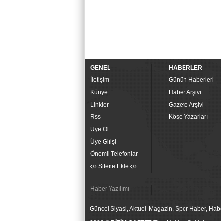
GENEL
HABERLER
İletişim
Günün Haberleri
Künye
Haber Arşivi
Linkler
Gazete Arşivi
Rss
Köşe Yazarları
Üye Ol
Üye Girişi
Önemli Telefonlar
Sitene Ekle
Haber Yazılımı
Güncel Siyasi, Aktuel, Magazin, Spor Haber, Hab