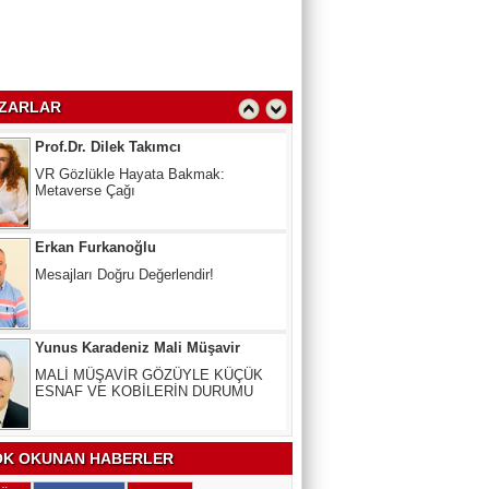
Oy Kullanmak Anayasal Hak,
kullanmayana Ceza
Prof.Dr. Dilek Takımcı
VR Gözlükle Hayata Bakmak:
ZARLAR
Metaverse Çağı
Erkan Furkanoğlu
Mesajları Doğru Değerlendir!
Yunus Karadeniz Mali Müşavir
MALİ MÜŞAVİR GÖZÜYLE KÜÇÜK
ESNAF VE KOBİLERİN DURUMU
Uzm. Dr. Veli Kala
Kalbinizdeki "Sessiz" Tehlike: Kan
Yağlarınız Ne Kadar Sağlıklı?
K OKUNAN HABERLER
Arslan Keskin