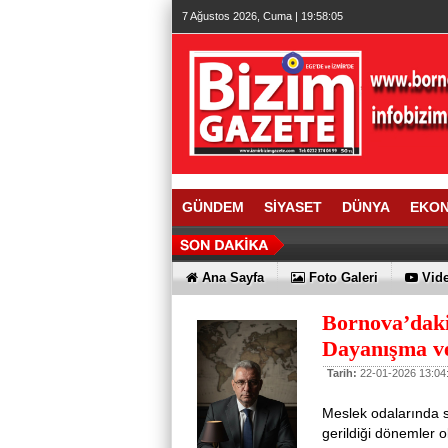
7 Ağustos 2026, Cuma | 19:58:05
GÜNDEM
SİYASET
DÜNYA
EKO
Ana Sayfa
Foto Galeri
Vide
Bornova’daki
Dayanışma v
Tarih:
22-01-2026 13:04
Meslek odalarında s
gerildiği dönemler 