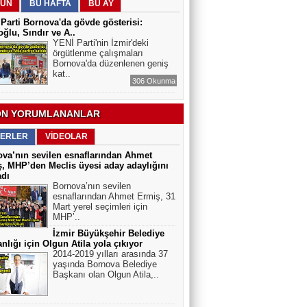
ÜN
BU HAFTA
BU AY
ELEKTRİKLİ SCOOTERLAR
YASAKLANMALI MI? GÜVENLİK Mİ,
Parti Bornova'da gövde gösterisi:
ÖZGÜRLÜK MÜ?
ğlu, Sındır ve A..
YENİ Parti'nin İzmir'deki
örgütlenme çalışmaları
Bornova'da düzenlenen geniş
kat..
306 Okunma
N YORUMLANANLAR
ERLER
VİDEOLAR
va’nın sevilen esnaflarından Ahmet
, MHP’den Meclis üyesi aday adaylığını
adı
Bornova’nın sevilen
esnaflarından Ahmet Ermiş, 31
Mart yerel seçimleri için
MHP’..
İzmir Büyükşehir Belediye
nlığı için Olgun Atila yola çıkıyor
2014-2019 yılları arasında 37
yaşında Bornova Belediye
Başkanı olan Olgun Atila,..