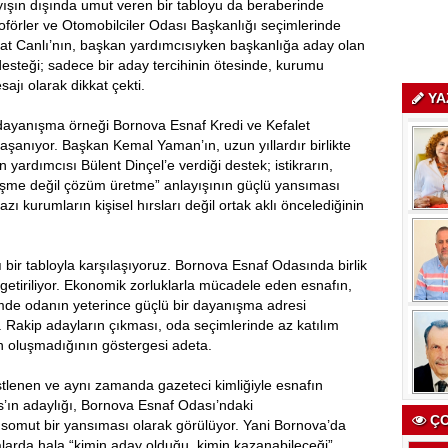
yışın dışında umut veren bir tabloyu da beraberinde
Şoförler ve Otomobilciler Odası Başkanlığı seçimlerinde
t Canlı’nın, başkan yardımcısıyken başkanlığa aday olan
esteği; sadece bir aday tercihinin ötesinde, kurumu
sajı olarak dikkat çekti.
YA
e dayanışma örneği Bornova Esnaf Kredi ve Kefalet
aşanıyor. Başkan Kemal Yaman’ın, uzun yıllardır birlikte
 yardımcısı Bülent Dinçel’e verdiği destek; istikrarın,
işme değil çözüm üretme” anlayışının güçlü yansıması
zı kurumların kişisel hırsları değil ortak aklı öncelediğinin
bir tabloyla karşılaşıyoruz. Bornova Esnaf Odasında birlik
 getiriliyor. Ekonomik zorluklarla mücadele eden esnafın,
mde odanın yeterince güçlü bir dayanışma adresi
r. Rakip adayların çıkması, oda seçimlerinde az katılım
nin oluşmadığının göstergesi adeta.
stlenen ve aynı zamanda gazeteci kimliğiyle esnafın
s’ın adaylığı, Bornova Esnaf Odası’ndaki
ÇO
somut bir yansıması olarak görülüyor. Yani Bornova’da
dalarda hala “kimin aday olduğu, kimin kazanabileceği”