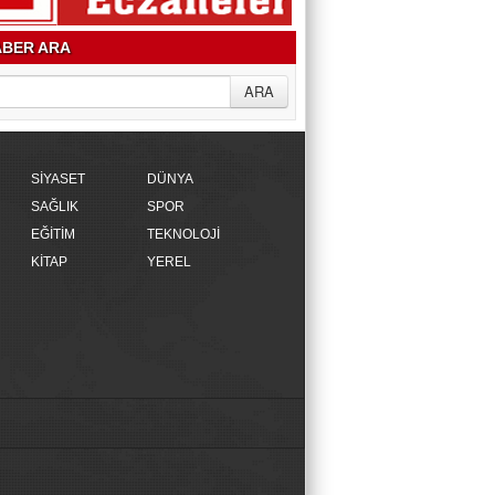
BER ARA
SİYASET
DÜNYA
SAĞLIK
SPOR
EĞİTİM
TEKNOLOJİ
KİTAP
YEREL