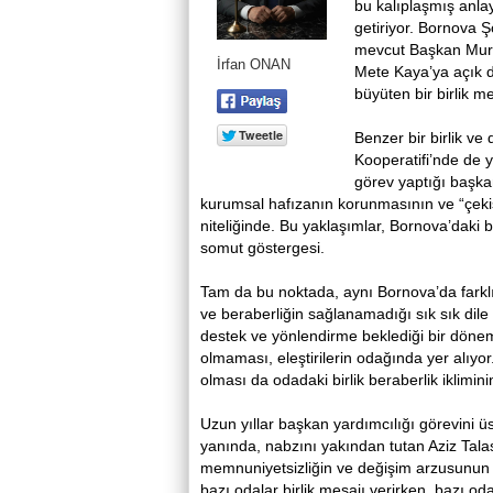
bu kalıplaşmış anla
getiriyor. Bornova 
mevcut Başkan Mura
İrfan ONAN
Mete Kaya’ya açık d
büyüten bir birlik me
Benzer bir birlik v
Kooperatifi’nde de y
görev yaptığı başkan
kurumsal hafızanın korunmasının ve “çek
niteliğinde. Bu yaklaşımlar, Bornova’daki ba
somut göstergesi.
Tam da bu noktada, aynı Bornova’da farklı 
ve beraberliğin sağlanamadığı sık sık dile
destek ve yönlendirme beklediği bir döne
olmaması, eleştirilerin odağında yer alıyo
olması da odadaki birlik beraberlik iklimi
Uzun yıllar başkan yardımcılığı görevini ü
yanında, nabzını yakından tutan Aziz Tala
memnuniyetsizliğin ve değişim arzusunun 
bazı odalar birlik mesajı verirken, bazı o