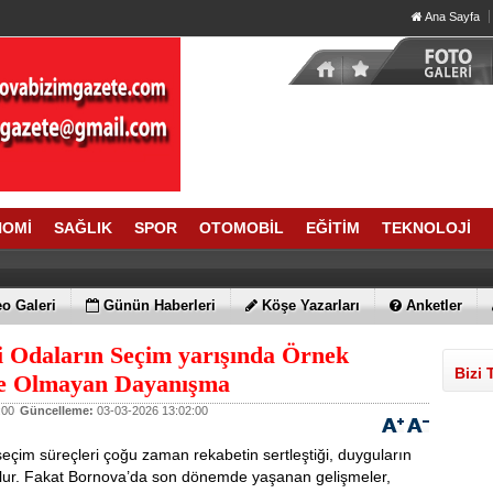
Ana Sayfa
NOMİ
SAĞLIK
SPOR
OTOMOBİL
EĞİTİM
TEKNOLOJİ
o Galeri
Günün Haberleri
Köşe Yazarları
Anketler
 Odaların Seçim yarışında Örnek
Bizi 
e Olmayan Dayanışma
:00
Güncelleme:
03-03-2026 13:02:00
eçim süreçleri çoğu zaman rekabetin sertleştiği, duyguların
olur. Fakat Bornova’da son dönemde yaşanan gelişmeler,