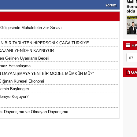
Mali 
Yorum
Borno
oldu
 Gölgesinde Muhalefetin Zor Sınavı
N BİR TARİHTEN HİPERSONİK ÇAĞA TÜRKİYE
HA
 KAZANI YENİDEN KAYNIYOR
en Gelinen Uyarıların Bedeli
ılmaz Hesaplaşma
GA
ETTEN DAYANIŞMAYA YENİ BİR MODEL MÜMKÜN MÜ?”
 Sığınan Küresel Ekonomi
nemin Başlangıcı
Nereye Koşuyor?
rnek Dayanışma ve Olmayan Dayanışma