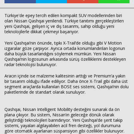
Türkiye'de epey tercih edilen kompakt SUV modellerinden biri
olan Nissan Qashqai yenilendi. Türkiye tanıtımı gerçekleştirilen
yeni Qashqai, gelişen iç ve dış tasarımı, sahip olduğu yeni
teknolojilerle dikkat çekmeyi başarıyor.
Yeni Qashqai’nin önünde, tıpkı X-Trail’de olduğu gibi V Motion
ızgaralar göze çarpıyor. Ayrıca ortada konumlandırılan logonun
daha büyük tasarlandığını söylemek mümkün. Yeni Nissan
Qashqai’nin logosunun arkasında sürüş özelliklerini destekleyen
Haberin Doğru Adresi.
radar teknolojisi bulunuyor.
Aracın içinde ise malzeme kalitesinin arttığı ve Premium’a yakın
bir tasarım olduğu ifade ediliyor. Daha önce X-Trail gibi daha üst
segment araçlarda kullanılan BOSE ses sistemi, Qashqai’nin dolu
paketlerinde de standart olarak sunuluyor.
Qashqai, Nissan Intelligent Mobility desteğini sunarak da ön
plana çıkıyor. Bu sistem, Nissan’ın geleceğe dönük olarak
geliştirdiği teknolojileri barındırıyor. Yeni Qashqai’de şerit takip
sistemi, yayaları algılayabilen acil fren desteği, yol durumuna
göre otomatik ayarlanan süspansiyon gibi özellikler bulunuyor.