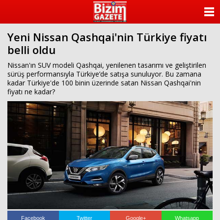
ANASAYFA
Yeni Nissan Qashqai'nin Türkiye fiyatı
KATEGORİLER
belli oldu
YAZARLAR
Nissan'ın SUV modeli Qashqai, yenilenen tasarımı ve geliştirilen
sürüş performansıyla Türkiye’de satışa sunuluyor. Bu zamana
kadar Türkiye'de 100 binin üzerinde satan Nissan Qashqai'nin
ANKETLER
fiyatı ne kadar?
FOTO GALERİ
VİDEO GALERİ
KÜNYE
İLETİŞİM
Facebook
Twitter
Google+
Whatsapp