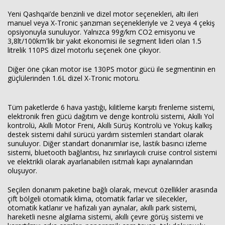
Yeni Qashqai’de benzinli ve dizel motor seçenekleri, altı ileri
manuel veya X-Tronic şanzıman seçenekleriyle ve 2 veya 4 çekiş
opsiyonuyla sunuluyor. Yalnızca 99g/km CO2 emisyonu ve
3,8lt/100km'lik bir yakıt ekonomisi ile segment lideri olan 1.5
litrelik 110PS dizel motorlu seçenek öne çıkıyor.
Diğer öne çıkan motor ise 130PS motor gücü ile segmentinin en
güçlülerinden 1.6L dizel X-Tronic motoru.
Tüm paketlerde 6 hava yastığı, kilitleme karşıtı frenleme sistemi,
elektronik fren gücü dağıtım ve denge kontrolü sistemi, Akıllı Yol
kontrolü, Akıllı Motor Freni, Akıllı Sürüş Kontrolü ve Yokuş kalkış
destek sistemi dahil sürücü yardım sistemleri standart olarak
sunuluyor. Diğer standart donanımlar ise, lastik basıncı izleme
sistemi, bluetooth bağlantısı, hız sınırlayıcılı cruise control sistemi
ve elektrikli olarak ayarlanabilen ısıtmalı kapı aynalarından
oluşuyor.
Seçilen donanım paketine bağlı olarak, mevcut özellikler arasında
çift bölgeli otomatik klima, otomatik farlar ve silecekler,
otomatik katlanır ve hafızalı yan aynalar, akıllı park sistemi,
hareketli nesne algılama sistemi, akıllı çevre görüş sistemi ve