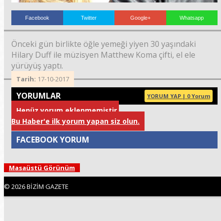
Facebook
Twitter
Google+
Whatsapp
Önceki gün birlikte öğle yemeği yiyen 30 yaşındaki
Hilary Duff ile müzisyen Matthew Koma çifti, el ele
yürüyüş yaptı.
Tarih:
17-10-2017
YORUMLAR
YORUM YAP | 0 Yorum
Haberin Doğru
Henüz yorum eklenmemiştir.
Adresi.
Bu Haber'e ilk yorum yapan siz olun.
FACEBOOK YORUM
Masaüstü Görünüm
Yorum
© 2026 BİZİM GAZETE