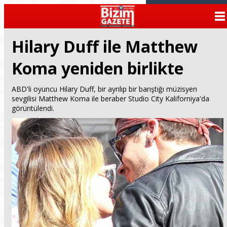
ANASAYFA
KATEGORİLER
Hilary Duff ile Matthew
Koma yeniden birlikte
YAZARLAR
ANKETLER
ABD'li oyuncu Hilary Duff, bir ayrılıp bir barıştığı müzisyen
sevgilisi Matthew Koma ile beraber Studio City Kaliforniya'da
görüntülendi.
FOTO GALERİ
VİDEO GALERİ
KÜNYE
İLETİŞİM