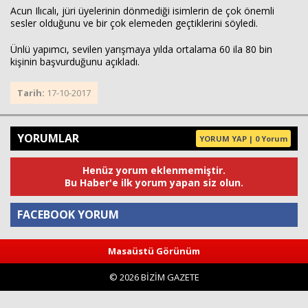
Acun Ilıcalı, jüri üyelerinin dönmediği isimlerin de çok önemli
sesler olduğunu ve bir çok elemeden geçtiklerini söyledi.
Ünlü yapımcı, sevilen yarışmaya yılda ortalama 60 ila 80 bin
kişinin başvurduğunu açıkladı.
Tarih:
17-10-2017
YORUMLAR
YORUM YAP | 0 Yorum
Haberin Doğru Adresi.
Henüz yorum eklenmemiştir.
Bu Haber'e ilk yorum yapan siz olun.
FACEBOOK YORUM
Masaüstü Görünüm
Yorum
© 2026 BİZİM GAZETE