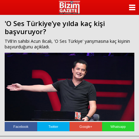
ANASAYFA
'O Ses Türkiye’ye yılda kaç kişi
KATEGORİLER
başvuruyor?
YAZARLAR
TV8'in sahibi Acun Ilıcalı, 'O Ses Türkiye' yarışmasına kaç kişinin
başvurduğunu açıkladı.
ANKETLER
FOTO GALERİ
VİDEO GALERİ
KÜNYE
İLETİŞİM
Facebook
Twitter
Google+
Whatsapp