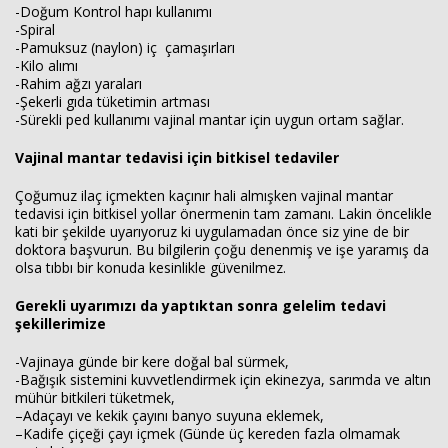
-Doğum Kontrol hapı kullanımı
-Spiral
-Pamuksuz (naylon) iç çamaşırları
-Kilo alımı
-Rahim ağzı yaraları
-Şekerli gıda tüketimin artması
-Sürekli ped kullanımı vajinal mantar için uygun ortam sağlar.
Vajinal mantar tedavisi için bitkisel tedaviler
Çoğumuz ilaç içmekten kaçınır hali almışken vajinal mantar
tedavisi için bitkisel yollar önermenin tam zamanı. Lakin öncelikle
kati bir şekilde uyarıyoruz ki uygulamadan önce siz yine de bir
doktora başvurun. Bu bilgilerin çoğu denenmiş ve işe yaramış da
olsa tıbbı bir konuda kesinlikle güvenilmez.
Gerekli uyarımızı da yaptıktan sonra gelelim tedavi
şekillerimize
-Vajinaya günde bir kere doğal bal sürmek,
-Bağışık sistemini kuvvetlendirmek için ekinezya, sarımda ve altın
mühür bitkileri tüketmek,
–Adaçayı ve kekik çayını banyo suyuna eklemek,
–Kadife çiçeği çayı içmek (Günde üç kereden fazla olmamak