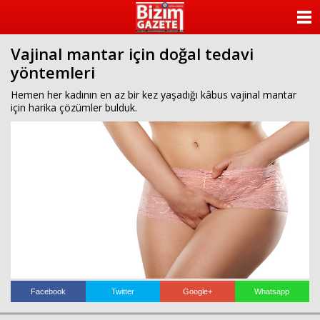
ANASAYFA
Vajinal mantar için doğal tedavi
KATEGORİLER
yöntemleri
YAZARLAR
Hemen her kadının en az bir kez yaşadığı kâbus vajinal mantar
için harika çözümler bulduk.
ANKETLER
FOTO GALERİ
VİDEO GALERİ
KÜNYE
İLETİŞİM
Facebook
Twitter
Google+
Whatsapp