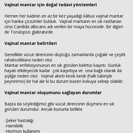
Vajinal mantar için doğal tedavi yöntemleri
Hemen her kadının en az bir kez yaşadığı kâbus vajinal mantar
için harika çözümler bulduk. Vajinal mantarın en sık rastlanan
cinsi Candida albicans adı verilen bir maya hücresidir. Bir diğeri
de Torulopsis glabrata’dır.
Vajinal mantar belirtileri
Genellikle vücut direncinin düştüğü zamanlarda çoğalır ve çeşitli
rahatsızlıklara neden olur.
Haberin Doğru Adresi.
Mantar enfeksiyonunun en sık görülen belirtisi kaşıntı. Günlük
hayatı etkileyecek kadar çok kaşıntıya ve ona bağlı olarak da
şişliğe neden olur. Vajinal akıntı kesik kesik (halk tabiriyle
peynirimsi) bir hal alır ki bu durum bazen kokuya sebep olabilir.
Vajinal mantar oluşumunu sağlayan durumlar
Başta da söylediğimiz gibi vücut direncinin düşmesi en sık
görülen durumdur. Ancak bununla birlikte
-Şeker hastalığı
-Hamilelik
-Hormon kullanımı