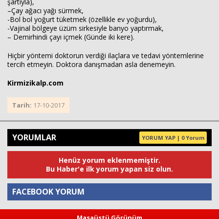
şartıyla),
–Çay ağacı yağı sürmek,
-Bol bol yoğurt tüketmek (özellikle ev yoğurdu),
-Vajinal bölgeye üzüm sirkesiyle banyo yaptırmak,
– Demirhindi çayı içmek (Günde iki kere).
Hiçbir yöntemi doktorun verdiği ilaçlara ve tedavi yöntemlerine
tercih etmeyin. Doktora danışmadan asla denemeyin.
Kirmizikalp.com
Tarih:
17-10-2017
YORUMLAR
YORUM YAP | 0 Yorum
Henüz yorum eklenmemiştir.
Bu Haber'e ilk yorum yapan siz olun.
FACEBOOK YORUM
Masaüstü Görünüm