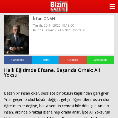
ANASAYFA
İrfan ONAN
KATEGORİLER
Tarih:
20-11-2025 19:18:00
Güncelleme:
20-11-2025 19:20:00
YAZARLAR
ANKETLER
FOTO GALERİ
Facebook
Twitter
Google+
Whatsapp
Halk Eğitimde Efsane, Başarıda Örnek: Ali
VİDEO GALERİ
Yoksul
KÜNYE
Bazen bir insan çıkar, sessizce bir okulun kapısından içeri girer…
İLETİŞİM
Yıllar geçer, o okul büyür, değişir, gelişir; öğrenciler mezun olur,
öğretmenler değişir, hatta semtin çehresi bile dönüşür. Ama o
insan, ardında bıraktığı izlerle hep orada anılır. İşte Ali Yoksul’un