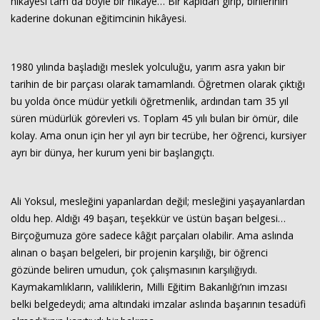
hikâyesi tam da böyle bir hikâye… Bir kapıdan girip, birilerinin
kaderine dokunan eğitimcinin hikâyesi.
1980 yılında başladığı meslek yolculuğu, yarım asra yakın bir
tarihin de bir parçası olarak tamamlandı. Öğretmen olarak çıktığı
bu yolda önce müdür yetkili öğretmenlik, ardından tam 35 yıl
süren müdürlük görevleri vs. Toplam 45 yılı bulan bir ömür, dile
kolay. Ama onun için her yıl ayrı bir tecrübe, her öğrenci, kursiyer
Haberin Doğru Adresi.
ayrı bir dünya, her kurum yeni bir başlangıçtı.
Ali Yoksul, mesleğini yapanlardan değil; mesleğini yaşayanlardan
oldu hep. Aldığı 49 başarı, teşekkür ve üstün başarı belgesi…
Birçoğumuza göre sadece kâğıt parçaları olabilir. Ama aslında
alınan o başarı belgeleri, bir projenin karşılığı, bir öğrenci
gözünde beliren umudun, çok çalışmasının karşılığıydı.
Kaymakamlıkların, valiliklerin, Milli Eğitim Bakanlığı’nın imzası
belki belgedeydi; ama altındaki imzalar aslında başarının tesadüfi