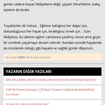
geride sadece başarı hikâyelerini değil, yaşam felsefelerini, bakış
açılarını da bırakır.
Teşekkürler Ali Yoksul… Eğitime kattığınız her değer için,
dokunduğunuz her hayat için, bıraktığınız örnek için… Sizin
hikâyeniz, bu ülkenin eğitim camiasına yazılmış sessiz ama güçlü
bir cümlede yaşamaya devam edecek. Bundan sonraki hayatında
da öncekinde olduğu gibi başarılı ve sağlıklı günler diliyorum.
Bu yazı
12801
defa okunmuştur.
YAZARIN DİĞER YAZILARI
SIRA NE ZAMAN AİDATLA KURULAN KOLTUK SALTANATINA GELECEK?
CHP'de Fırtına Dinmiyor: Çift Başlı Yönetim Gölgesinde Muhalefetin
Zor Sınavı
Su Aynı Su, Fatura Neden İki Katı?