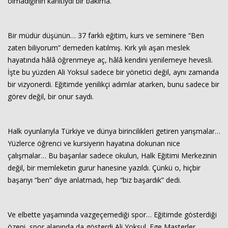
olmadığının kanıtıydı bir bakıma.
Bir müdür düşünün… 37 farklı eğitim, kurs ve seminere “Ben
zaten biliyorum” demeden katılmış. Kırk yılı aşan meslek
hayatında hâlâ öğrenmeye aç, hâlâ kendini yenilemeye hevesli.
İşte bu yüzden Ali Yoksul sadece bir yönetici değil, aynı zamanda
bir vizyonerdi. Eğitimde yenilikçi adımlar atarken, bunu sadece bir
görev değil, bir onur saydı.
Halk oyunlarıyla Türkiye ve dünya birincilikleri getiren yarışmalar…
Yüzlerce öğrenci ve kursiyerin hayatına dokunan nice
çalışmalar… Bu başarılar sadece okulun, Halk Eğitimi Merkezinin
değil, bir memleketin gurur hanesine yazıldı. Çünkü o, hiçbir
başarıyı “ben” diye anlatmadı, hep “biz başardık” dedi.
Ve elbette yaşamında vazgeçemediği spor… Eğitimde gösterdiği
özeni, spor alanında da gösterdi Ali Yoksul. Ege Masterler