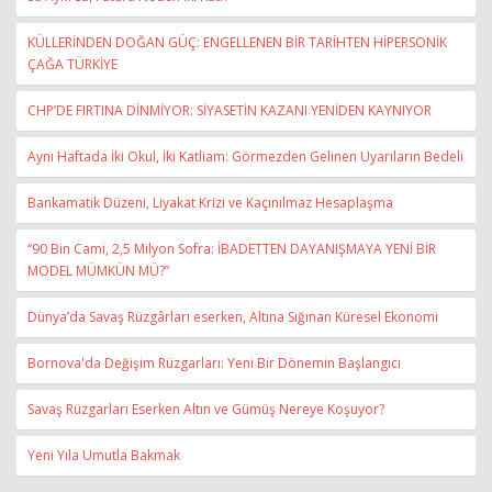
KÜLLERİNDEN DOĞAN GÜÇ: ENGELLENEN BİR TARİHTEN HİPERSONİK
ÇAĞA TÜRKİYE
CHP’DE FIRTINA DİNMİYOR: SİYASETİN KAZANI YENİDEN KAYNIYOR
Aynı Haftada İki Okul, İki Katliam: Görmezden Gelinen Uyarıların Bedeli
Bankamatik Düzeni, Liyakat Krizi ve Kaçınılmaz Hesaplaşma
“90 Bin Cami, 2,5 Milyon Sofra: İBADETTEN DAYANIŞMAYA YENİ BİR
MODEL MÜMKÜN MÜ?”
Dünya’da Savaş Rüzgârları eserken, Altına Sığınan Küresel Ekonomi
Bornova'da Değişim Rüzgarları: Yeni Bir Dönemin Başlangıcı
Savaş Rüzgarları Eserken Altın ve Gümüş Nereye Koşuyor?
Yeni Yıla Umutla Bakmak