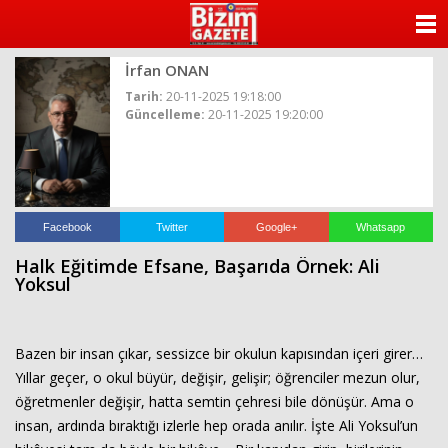
ANASAYFA
İrfan ONAN
KATEGORİLER
Tarih:
20-11-2025 19:18:00
Güncelleme:
20-11-2025 19:20:00
YAZARLAR
ANKETLER
FOTO GALERİ
Facebook
Twitter
Google+
Whatsapp
Halk Eğitimde Efsane, Başarıda Örnek: Ali
VİDEO GALERİ
Yoksul
KÜNYE
Bazen bir insan çıkar, sessizce bir okulun kapısından içeri girer…
İLETİŞİM
Yıllar geçer, o okul büyür, değişir, gelişir; öğrenciler mezun olur,
öğretmenler değişir, hatta semtin çehresi bile dönüşür. Ama o
insan, ardında bıraktığı izlerle hep orada anılır. İşte Ali Yoksul’un