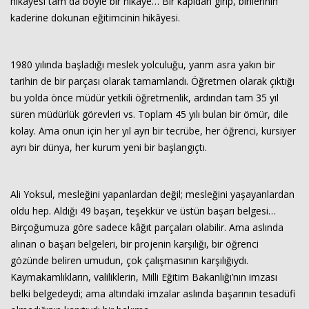
hikâyesi tam da böyle bir hikâye… Bir kapıdan girip, birilerinin
kaderine dokunan eğitimcinin hikâyesi.
1980 yılında başladığı meslek yolculuğu, yarım asra yakın bir
tarihin de bir parçası olarak tamamlandı. Öğretmen olarak çıktığı
bu yolda önce müdür yetkili öğretmenlik, ardından tam 35 yıl
süren müdürlük görevleri vs. Toplam 45 yılı bulan bir ömür, dile
kolay. Ama onun için her yıl ayrı bir tecrübe, her öğrenci, kursiyer
Haberin Doğru Adresi.
ayrı bir dünya, her kurum yeni bir başlangıçtı.
Ali Yoksul, mesleğini yapanlardan değil; mesleğini yaşayanlardan
oldu hep. Aldığı 49 başarı, teşekkür ve üstün başarı belgesi…
Birçoğumuza göre sadece kâğıt parçaları olabilir. Ama aslında
alınan o başarı belgeleri, bir projenin karşılığı, bir öğrenci
gözünde beliren umudun, çok çalışmasının karşılığıydı.
Kaymakamlıkların, valiliklerin, Milli Eğitim Bakanlığı’nın imzası
belki belgedeydi; ama altındaki imzalar aslında başarının tesadüfi