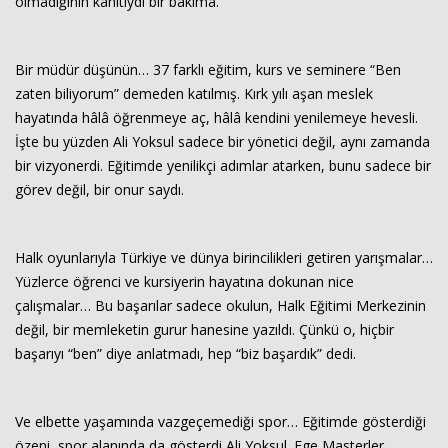
olmadığının kanıtıydı bir bakıma.
Bir müdür düşünün… 37 farklı eğitim, kurs ve seminere “Ben
zaten biliyorum” demeden katılmış. Kırk yılı aşan meslek
hayatında hâlâ öğrenmeye aç, hâlâ kendini yenilemeye hevesli.
İşte bu yüzden Ali Yoksul sadece bir yönetici değil, aynı zamanda
bir vizyonerdi. Eğitimde yenilikçi adımlar atarken, bunu sadece bir
görev değil, bir onur saydı.
Halk oyunlarıyla Türkiye ve dünya birincilikleri getiren yarışmalar…
Yüzlerce öğrenci ve kursiyerin hayatına dokunan nice
çalışmalar… Bu başarılar sadece okulun, Halk Eğitimi Merkezinin
değil, bir memleketin gurur hanesine yazıldı. Çünkü o, hiçbir
başarıyı “ben” diye anlatmadı, hep “biz başardık” dedi.
Ve elbette yaşamında vazgeçemediği spor… Eğitimde gösterdiği
özeni, spor alanında da gösterdi Ali Yoksul. Ege Masterler