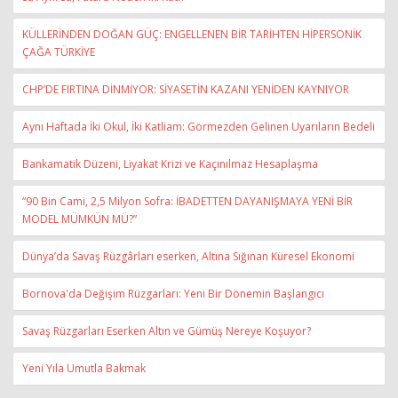
KÜLLERİNDEN DOĞAN GÜÇ: ENGELLENEN BİR TARİHTEN HİPERSONİK
ÇAĞA TÜRKİYE
CHP’DE FIRTINA DİNMİYOR: SİYASETİN KAZANI YENİDEN KAYNIYOR
Aynı Haftada İki Okul, İki Katliam: Görmezden Gelinen Uyarıların Bedeli
Bankamatik Düzeni, Liyakat Krizi ve Kaçınılmaz Hesaplaşma
“90 Bin Cami, 2,5 Milyon Sofra: İBADETTEN DAYANIŞMAYA YENİ BİR
MODEL MÜMKÜN MÜ?”
Dünya’da Savaş Rüzgârları eserken, Altına Sığınan Küresel Ekonomi
Bornova'da Değişim Rüzgarları: Yeni Bir Dönemin Başlangıcı
Savaş Rüzgarları Eserken Altın ve Gümüş Nereye Koşuyor?
Yeni Yıla Umutla Bakmak