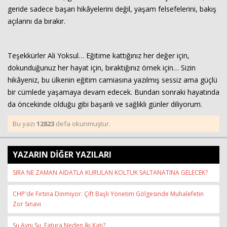
geride sadece başarı hikâyelerini değil, yaşam felsefelerini, bakış
açılarını da bırakır.
Teşekkürler Ali Yoksul… Eğitime kattığınız her değer için,
dokunduğunuz her hayat için, bıraktığınız örnek için… Sizin
hikâyeniz, bu ülkenin eğitim camiasına yazılmış sessiz ama güçlü
bir cümlede yaşamaya devam edecek. Bundan sonraki hayatında
da öncekinde olduğu gibi başarılı ve sağlıklı günler diliyorum.
Bu yazı
12823
defa okunmuştur.
YAZARIN DİĞER YAZILARI
SIRA NE ZAMAN AİDATLA KURULAN KOLTUK SALTANATINA GELECEK?
CHP'de Fırtına Dinmiyor: Çift Başlı Yönetim Gölgesinde Muhalefetin
Zor Sınavı
Su Aynı Su, Fatura Neden İki Katı?