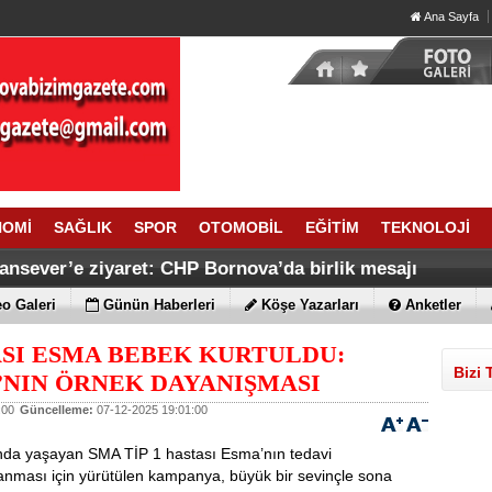
Ana Sayfa
NOMİ
SAĞLIK
SPOR
OTOMOBİL
EĞİTİM
TEKNOLOJİ
ansever’e ziyaret: CHP Bornova’da birlik mesajı
o Galeri
Günün Haberleri
Köşe Yazarları
Anketler
SI ESMA BEBEK KURTULDU:
Bizi 
’NIN ÖRNEK DAYANIŞMASI
:00
Güncelleme:
07-12-2025 19:01:00
nda yaşayan SMA TİP 1 hastası Esma’nın tedavi
lanması için yürütülen kampanya, büyük bir sevinçle sona