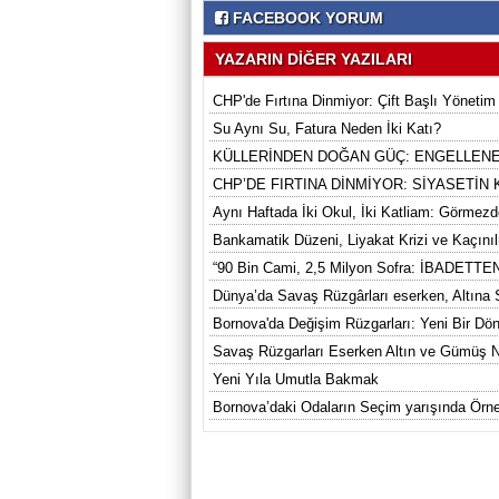
FACEBOOK YORUM
YAZARIN DİĞER YAZILARI
CHP'de Fırtına Dinmiyor: Çift Başlı Yönetim
Su Aynı Su, Fatura Neden İki Katı?
KÜLLERİNDEN DOĞAN GÜÇ: ENGELLENE
CHP’DE FIRTINA DİNMİYOR: SİYASETİN
Aynı Haftada İki Okul, İki Katliam: Görmezd
Bankamatik Düzeni, Liyakat Krizi ve Kaçın
“90 Bin Cami, 2,5 Milyon Sofra: İBAD
Dünya’da Savaş Rüzgârları eserken, Altına
Bornova'da Değişim Rüzgarları: Yeni Bir Dö
Savaş Rüzgarları Eserken Altın ve Gümüş 
Yeni Yıla Umutla Bakmak
Bornova’daki Odaların Seçim yarışında Ö