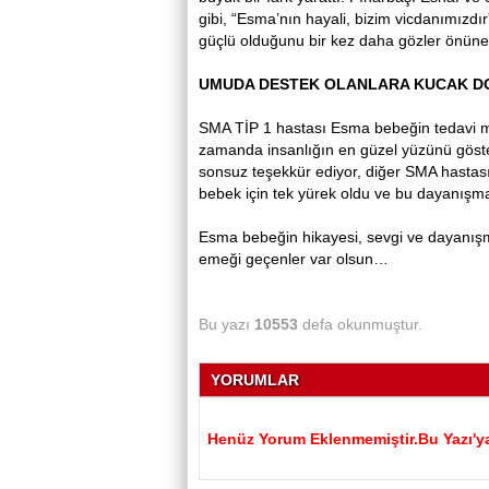
gibi, “Esma’nın hayali, bizim vicdanımız
güçlü olduğunu bir kez daha gözler önüne 
UMUDA DESTEK OLANLARA KUCAK D
SMA TİP 1 hastası Esma bebeğin tedavi mas
zamanda insanlığın en güzel yüzünü göste
sonsuz teşekkür ediyor, diğer SMA hastası
bebek için tek yürek oldu ve bu dayanışma
Esma bebeğin hikayesi, sevgi ve dayanışm
emeği geçenler var olsun…
Bu yazı
10553
defa okunmuştur.
YORUMLAR
Henüz Yorum Eklenmemiştir.Bu Yazı'ya