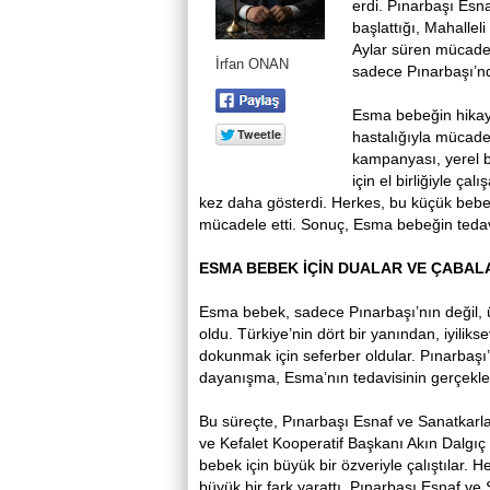
erdi. Pınarbaşı Es
başlattığı, Mahallel
Aylar süren mücade
İrfan ONAN
sadece Pınarbaşı’nd
Esma bebeğin hikayes
hastalığıyla mücade
kampanyası, yerel bi
için el birliğiyle ç
kez daha gösterdi. Herkes, bu küçük bebeğ
mücadele etti. Sonuç, Esma bebeğin tedav
ESMA BEBEK İÇİN DUALAR VE ÇABAL
Esma bebek, sadece Pınarbaşı’nın değil, ü
oldu. Türkiye’nin dört bir yanından, iyili
dokunmak için seferber oldular. Pınarbaşı’
dayanışma, Esma’nın tedavisinin gerçekle
Bu süreçte, Pınarbaşı Esnaf ve Sanatkarl
ve Kefalet Kooperatif Başkanı Akın Dalgıç
bebek için büyük bir özveriyle çalıştılar. 
büyük bir fark yarattı. Pınarbaşı Esnaf ve