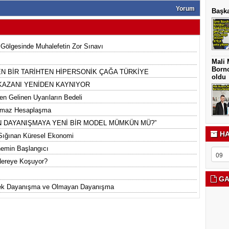
Yorum
Başka
 Gölgesinde Muhalefetin Zor Sınavı
Mali 
Borno
N BİR TARİHTEN HİPERSONİK ÇAĞA TÜRKİYE
oldu
 KAZANI YENİDEN KAYNIYOR
en Gelinen Uyarıların Bedeli
ılmaz Hesaplaşma
ETTEN DAYANIŞMAYA YENİ BİR MODEL MÜMKÜN MÜ?”
HA
 Sığınan Küresel Ekonomi
nemin Başlangıcı
Nereye Koşuyor?
GA
rnek Dayanışma ve Olmayan Dayanışma