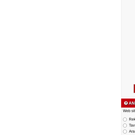
AN
Web sit
Re
Tav
Ara