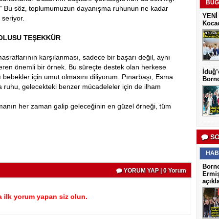
BUG
dır” Bu söz, toplumumuzun dayanışma ruhunun ne kadar
YENİ 
seriyor.
Kocao
OLUSU TEŞEKKÜR
raflarının karşılanması, sadece bir başarı değil, aynı
ren önemli bir örnek. Bu süreçte destek olan herkese
İduğ’
 bebekler için umut olmasını diliyorum. Pınarbaşı, Esma
Borno
 ruhu, gelecekteki benzer mücadeleler için de ilham
anın her zaman galip geleceğinin en güzel örneği, tüm
SO
HAB
Borno
YORUM YAP | 0 Yorum
Ermiş
açıkl
 ilk yorum yapan siz olun.