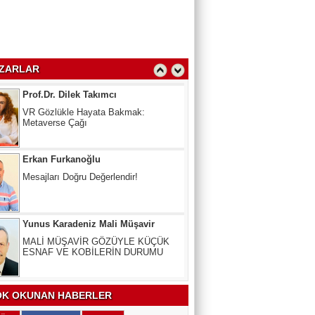
Oy Kullanmak Anayasal Hak,
kullanmayana Ceza
Prof.Dr. Dilek Takımcı
ZARLAR
VR Gözlükle Hayata Bakmak:
Metaverse Çağı
Erkan Furkanoğlu
Mesajları Doğru Değerlendir!
Yunus Karadeniz Mali Müşavir
MALİ MÜŞAVİR GÖZÜYLE KÜÇÜK
ESNAF VE KOBİLERİN DURUMU
Uzm. Dr. Veli Kala
Kalbinizdeki "Sessiz" Tehlike: Kan
Yağlarınız Ne Kadar Sağlıklı?
K OKUNAN HABERLER
Arslan Keskin