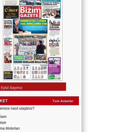
KET
Tüm Anketler
emize nasıl ulaştınız?
klam
siye
ma Motorları