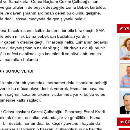
naf ve Sanatkarlar Odası Başkanı Cezmi Çulhaoğlu’nun
i ve gönüllülerin de büyük desteğiyle Esma Bebek kurtuldu.
le ve dayanışmanın ardından gelen bu olumlu gelişme,
a değil, sosyal medyada da geniş yankı buldu.
YA
i, birçok insanın kalbinde derin bir etki bırakmıştı. SMA
le eden minik Esma bebek için başlatılan yardım
r çabanın ötesine geçti. Pınarbaşı halkı, Esma’nın tedavisi
alışarak, dayanışmanın ne denli güçlü bir duygu olduğunu bir
in nefesi olabilmek için kenetlendi ve büyük bir umutla
i masrafları bulundu.
AR SONUÇ VERDİ
lkenin dört bir yanındaki merhamet dolu insanların bebeği
kseverler bu mücadeleye destek vererek, Esma’nın hayatına
nın çağrısı, koca bir ülkenin vicdanında yankı buldu ve bu
şmesine katkı sağladı.
ar Odası başkanı Cezmi Çulhaoğlu, Pınarbaşı Esnaf Kredi
 olmak üzere, esnaflar, vatandaşlar ve gönüllüler, Esma
ÇO
Her bir destek, her bir dua, bu küçük yavrunun hayatında
 Sanatkarlar Odası’nın başkanı Çulhaoğlu’nun da belirttiği