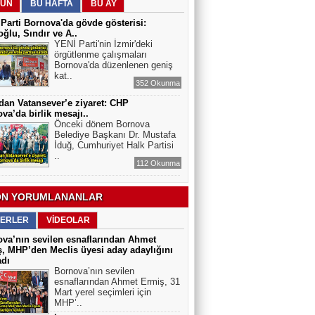
ÜN
BU HAFTA
BU AY
ELEKTRİKLİ SCOOTERLAR
Parti Bornova'da gövde gösterisi:
YASAKLANMALI MI? GÜVENLİK Mİ,
ğlu, Sındır ve A..
ÖZGÜRLÜK MÜ?
YENİ Parti'nin İzmir'deki
örgütlenme çalışmaları
Bornova'da düzenlenen geniş
kat..
352 Okunma
dan Vatansever’e ziyaret: CHP
va’da birlik mesajı..
Önceki dönem Bornova
Belediye Başkanı Dr. Mustafa
İduğ, Cumhuriyet Halk Partisi
..
112 Okunma
N YORUMLANANLAR
ERLER
VİDEOLAR
va’nın sevilen esnaflarından Ahmet
, MHP’den Meclis üyesi aday adaylığını
adı
Bornova’nın sevilen
esnaflarından Ahmet Ermiş, 31
Mart yerel seçimleri için
MHP’..