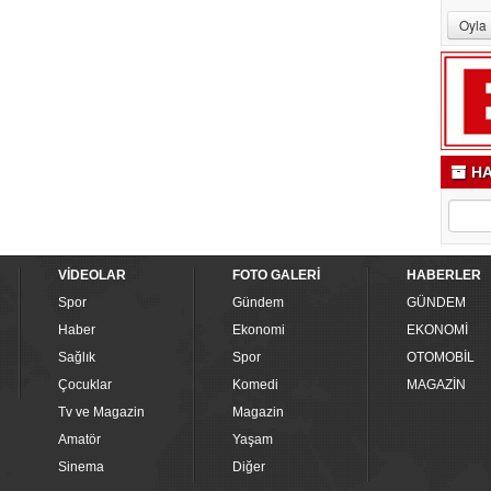
HA
VİDEOLAR
FOTO GALERİ
HABERLER
Spor
Gündem
GÜNDEM
Haber
Ekonomi
EKONOMİ
Sağlık
Spor
OTOMOBİL
Çocuklar
Komedi
MAGAZİN
Tv ve Magazin
Magazin
Amatör
Yaşam
Sinema
Diğer