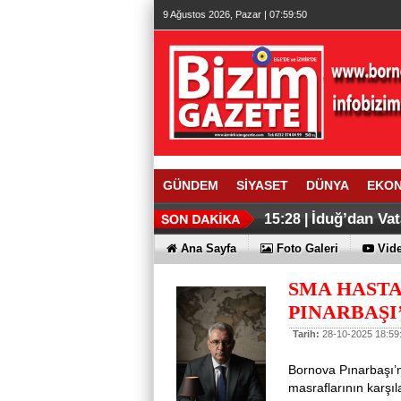
9 Ağustos 2026, Pazar | 07:59:50
GÜNDEM
SİYASET
DÜNYA
EKO
İduğ’dan Vat
15:28 |
Ana Sayfa
Foto Galeri
Vide
SMA HASTA
PINARBAŞI
Tarih:
28-10-2025 18:59
Bornova Pınarbaşı’
masraflarının karşı